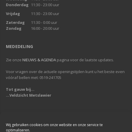
Donderdag
11:30 - 23:00 uur
Vrijdag
11:30 - 23:00 uur
Zaterdag
11:30 - 0:00 uur
Zondag
16:00 - 20:00 uur
MEDEDELING
Zie onze
NIEUWS & AGENDA
pagina voor de laatste updates.
Voor vragen over de actuele openingstijden kunt u het beste even
vóóraf bellen met: 0519-241705
Tot gauw bij...
...Veldzicht Metslawier
Copyright © 2013-2019
Veldzicht Metslawier
| Alle rechten voorbehouden
| Webdesign & Development -
DigiReus
Wij gebruiken cookies om onze website en onze service te
optimaliseren.