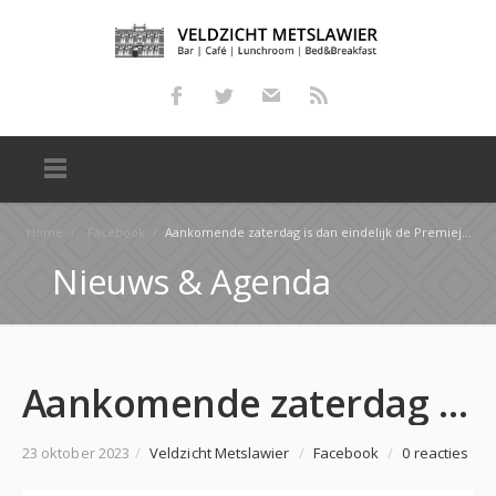
Home
/
Facebook
/
Aankomende zaterdag is dan eindelijk de Premiejagertocht!!! Zijn jullie er al klaar voor??? HET IS …
Nieuws & Agenda
Aankomende zaterdag is dan eindelijk de Premiejagertocht!!! Zijn jullie er al klaar voor??? HET IS …
23 oktober 2023
/
Veldzicht Metslawier
/
Facebook
/
0 reacties