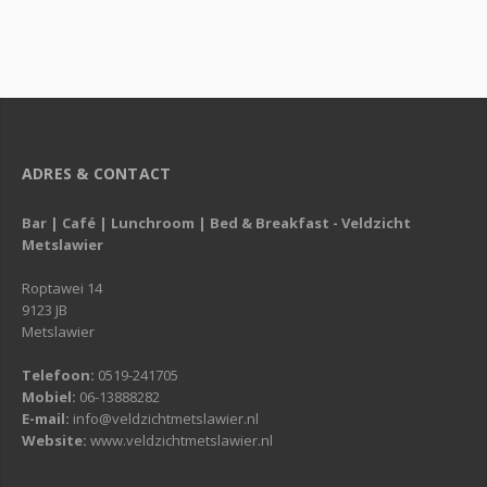
ADRES & CONTACT
Bar | Café | Lunchroom | Bed & Breakfast - Veldzicht
Metslawier
Roptawei 14
9123 JB
Metslawier
Telefoon:
0519-241705
Mobiel:
06-13888282
E-mail:
info@veldzichtmetslawier.nl
Website:
www.veldzichtmetslawier.nl