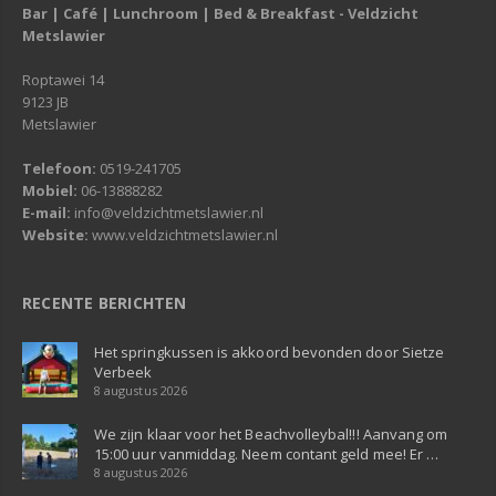
Bar | Café | Lunchroom | Bed & Breakfast - Veldzicht
Metslawier
Roptawei 14
9123 JB
Metslawier
Telefoon:
0519-241705
Mobiel:
06-13888282
E-mail:
info@veldzichtmetslawier.nl
Website:
www.veldzichtmetslawier.nl
RECENTE BERICHTEN
Het springkussen is akkoord bevonden door Sietze
Verbeek
8 augustus 2026
We zijn klaar voor het Beachvolleybal!!! Aanvang om
15:00 uur vanmiddag. Neem contant geld mee! Er …
8 augustus 2026