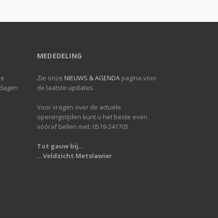
MEDEDELING
de
Zie onze
NIEUWS & AGENDA
pagina voor
 dagen
de laatste updates.
Voor vragen over de actuele
openingstijden kunt u het beste even
vóóraf bellen met: 0519-241705
Tot gauw bij...
...Veldzicht Metslawier