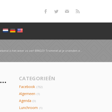
 het weer zo ver! BINGO! Trommel al je vrienden en vriendinnen op om gezellig m…
mend weekend is het weer zo ver! BINGO! Trommel al je vrienden en vriendinnen op om gezellig m…
CATEGORIEËN
Facebook
(732)
Algemeen
(1)
Agenda
(3)
Lunchroom
(1)