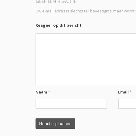
GEEF EEN REACTIE
Uw e-mail adres is slechts ter bevestiging, maar word
Reageer op dit bericht
Naam
*
Email
*