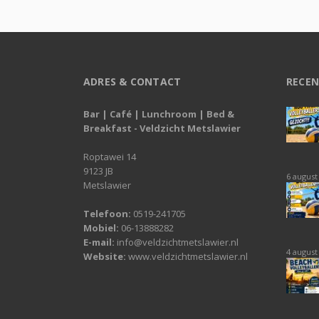
ADRES & CONTACT
RECEN
Bar | Café | Lunchroom | Bed &
Breakfast - Veldzicht Metslawier
Roptawei 14
9123 JB
6 august
Metslawier
Telefoon:
0519-241705
Mobiel:
06-13888282
E-mail:
info@veldzichtmetslawier.nl
4 august
Website:
www.veldzichtmetslawier.nl