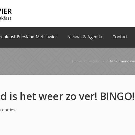
eakfast Friesland Metslawier
Nieuws & Agenda
Contact
Home
/
Facebook
/
Aankomend weekend is
Aanko
 reacties