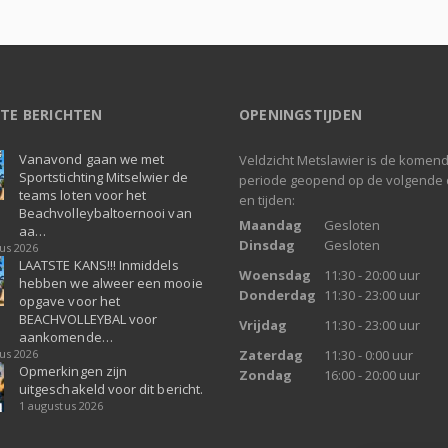
TE BERICHTEN
OPENINGSTIJDEN
Vanavond gaan we met
Veldzicht Metslawier is de komen
Sportstichting Mitselwier de
periode geopend op de volgende
teams loten voor het
en tijden:
Beachvolleybaltoernooi van
Maandag
Gesloten
aa…
Dinsdag
Gesloten
us 2026
LAATSTE KANS!!! Inmiddels
Woensdag
11:30 - 20:00 uur
hebben we alweer een mooie
Donderdag
11:30 - 23:00 uur
opgave voor het
BEACHVOLLEYBAL voor
Vrijdag
11:30 - 23:00 uur
aankomende…
us 2026
Zaterdag
11:30 - 0:00 uur
Opmerkingen zijn
Zondag
16:00 - 20:00 uur
uitgeschakeld voor dit bericht.
1 augustus 2026