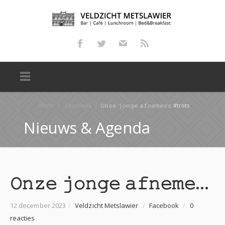
Home
/
Facebook
/
𝙾𝚗𝚣𝚎 𝚓𝚘𝚗𝚐𝚎 𝚊𝚏𝚗𝚎𝚖𝚎𝚛𝚜 #trots
Nieuws & Agenda
𝙾𝚗𝚣𝚎 𝚓𝚘𝚗𝚐𝚎 𝚊𝚏𝚗𝚎𝚖𝚎𝚛𝚜 #trots
12 december 2023
/
Veldzicht Metslawier
/
Facebook
/
0
reacties