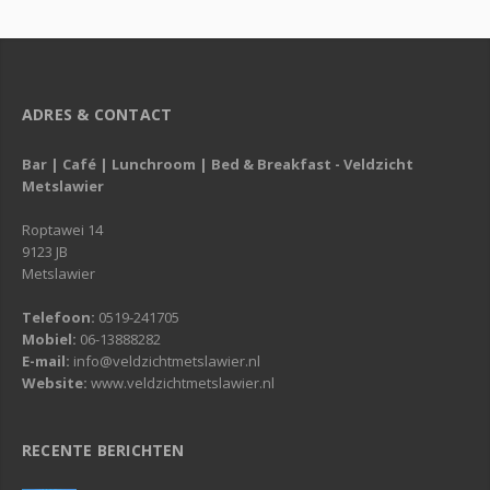
ADRES & CONTACT
Bar | Café | Lunchroom | Bed & Breakfast - Veldzicht
Metslawier
Roptawei 14
9123 JB
Metslawier
Telefoon:
0519-241705
Mobiel:
06-13888282
E-mail:
info@veldzichtmetslawier.nl
Website:
www.veldzichtmetslawier.nl
RECENTE BERICHTEN