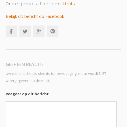
𝙾𝚗𝚣𝚎 𝚓𝚘𝚗𝚐𝚎 𝚊𝚏𝚗𝚎𝚖𝚎𝚛𝚜
#trots
Bekijk dit bericht op Facebook
GEEF EEN REACTIE
Uw e-mail adres is slechts ter bevestiging, maar wordt NIET
weergegeven op deze site.
Reageer op dit bericht