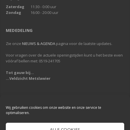
Zaterdag
11:30 - 0:00 uur
Zondag
16:00 - 20:00 uur
MEDEDELING
Zie onze
NIEUWS & AGENDA
pagina voor de laatste updates.
Voor vragen over de actuele openingstijden kunt u het beste even
vóóraf bellen met: 0519-241705
Tot gauw bij...
...Veldzicht Metslawier
Copyright © 2013-2019
Veldzicht Metslawier
| Alle rechten voorbehouden
| Webdesign & Development -
DigiReus
Wij gebruiken cookies om onze website en onze service te
optimaliseren.
ALLE COOKIES