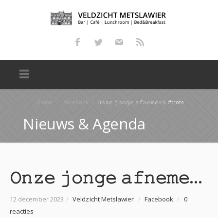
Home
/
Facebook
/
𝙾𝚗𝚣𝚎 𝚓𝚘𝚗𝚐𝚎 𝚊𝚏𝚗𝚎𝚖𝚎𝚛𝚜 #trots
Nieuws & Agenda
𝙾𝚗𝚣𝚎 𝚓𝚘𝚗𝚐𝚎 𝚊𝚏𝚗𝚎𝚖𝚎𝚛𝚜 #trots
12 december 2023
/
Veldzicht Metslawier
/
Facebook
/
0
reacties