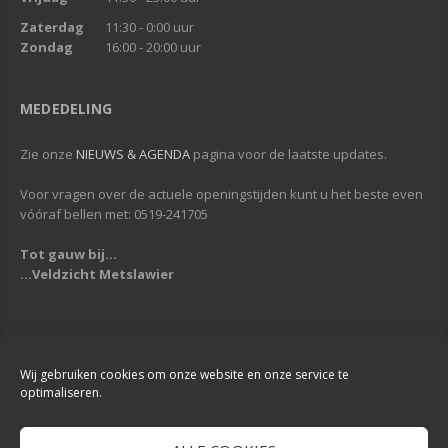
Zaterdag
11:30 - 0:00 uur
Zondag
16:00 - 20:00 uur
MEDEDELING
Zie onze
NIEUWS & AGENDA
pagina voor de laatste updates.
Voor vragen over de actuele openingstijden kunt u het beste even
vóóraf bellen met: 0519-241705
Tot gauw bij...
...Veldzicht Metslawier
Copyright © 2013-2019
Veldzicht Metslawier
| Alle rechten voorbehouden
| Webdesign & Development -
DigiReus
Wij gebruiken cookies om onze website en onze service te
optimaliseren.