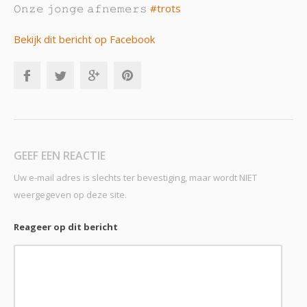
𝙾𝚗𝚣𝚎 𝚓𝚘𝚗𝚐𝚎 𝚊𝚏𝚗𝚎𝚖𝚎𝚛𝚜
#trots
Bekijk dit bericht op Facebook
GEEF EEN REACTIE
Uw e-mail adres is slechts ter bevestiging, maar wordt NIET
weergegeven op deze site.
Reageer op dit bericht