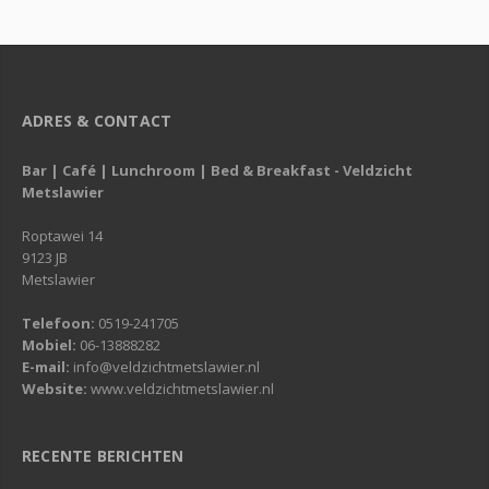
ADRES & CONTACT
Bar | Café | Lunchroom | Bed & Breakfast - Veldzicht
Metslawier
Roptawei 14
9123 JB
Metslawier
Telefoon:
0519-241705
Mobiel:
06-13888282
E-mail:
info@veldzichtmetslawier.nl
Website:
www.veldzichtmetslawier.nl
RECENTE BERICHTEN