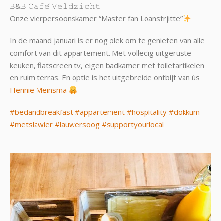
𝙱&𝙱 𝙲𝚊𝚏𝚎́ 𝚅𝚎𝚕𝚍𝚣𝚒𝚌𝚑𝚝
Onze vierpersoonskamer “Master fan Loanstrjitte”
In de maand januari is er nog plek om te genieten van alle
comfort van dit appartement. Met volledig uitgeruste
keuken, flatscreen tv, eigen badkamer met toiletartikelen
en ruim terras. En optie is het uitgebreide ontbijt van ús
Hennie Meinsma
#bedandbreakfast
#appartement
#hospitality
#dokkum
#metslawier
#lauwersoog
#supportyourlocal