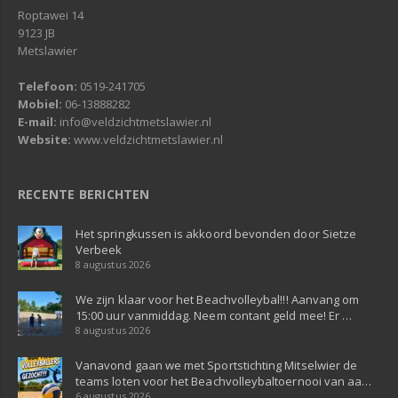
Roptawei 14
9123 JB
Metslawier
Telefoon:
0519-241705
Mobiel:
06-13888282
E-mail:
info@veldzichtmetslawier.nl
Website:
www.veldzichtmetslawier.nl
RECENTE BERICHTEN
Het springkussen is akkoord bevonden door Sietze
Verbeek
8 augustus 2026
We zijn klaar voor het Beachvolleybal!!! Aanvang om
15:00 uur vanmiddag. Neem contant geld mee! Er …
8 augustus 2026
Vanavond gaan we met Sportstichting Mitselwier de
teams loten voor het Beachvolleybaltoernooi van aa…
6 augustus 2026