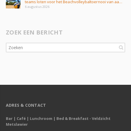
teams loten voor het Beachvolleybaltoernooi van aa…
6 augustus 2026
ZOEK EEN BERICHT
ADRES & CONTACT
Bar | Café | Lunchroom | Bed & Breakfast - Veldzicht
Metslawier