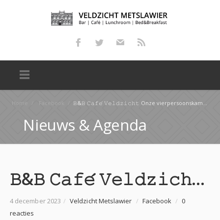
Home
/
Facebook
/
𝙱&𝙱 𝙲𝚊𝚏𝚎́ 𝚅𝚎𝚕𝚍𝚣𝚒𝚌𝚑𝚝 Onze vierpersoonskamer “Master fan Loanstrjitte” In de maand januari is er nog…
Nieuws & Agenda
𝙱&𝙱 𝙲𝚊𝚏𝚎́ 𝚅𝚎𝚕𝚍𝚣𝚒𝚌𝚑𝚝 Onze vierpersoonskamer “Master fan Loanstrjitte” In de maand januari is er nog…
4 december 2023
/
Veldzicht Metslawier
/
Facebook
/
0
reacties