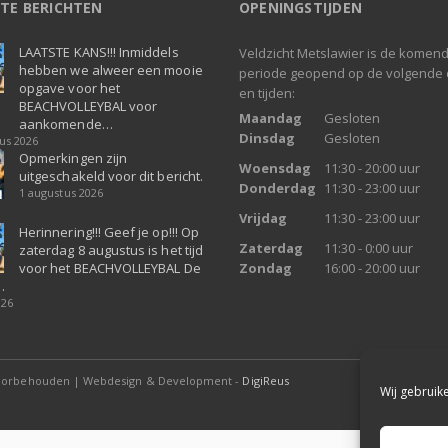
TE BERICHTEN
OPENINGSTIJDEN
LAATSTE KANS!!! Inmiddels
Veldzicht Metslawier is de komen
hebben we alweer een mooie
periode geopend op de volgende
opgave voor het
en tijden:
BEACHVOLLEYBAL voor
Maandag
Gesloten
aankomende…
Dinsdag
Gesloten
us 2026
Opmerkingen zijn
Woensdag
11:30 - 20:00 uur
uitgeschakeld voor dit bericht.
Donderdag
11:30 - 23:00 uur
1 augustus 2026
Vrijdag
11:30 - 23:00 uur
Herinnering!!! Geef je op!!! Op
Zaterdag
11:30 - 0:00 uur
zaterdag 8 augustus is het tijd
voor het BEACHVOLLEYBAL De
Zondag
16:00 - 20:00 uur
…
026
voorbehouden | Webdesign & Development -
DigiReus
Wij gebruik