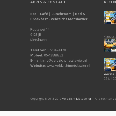
ADRES & CONTACT
RECEN
Bar | Café | Lunchroom | Bed &
Breakfast - Veldzicht Metslawier
Roptawei 14
9123 JB
4 august
Metslawier
Telefoon:
0519-241705
Mobiel:
06-13888282
E-mail:
info@veldzichtmetslawier.nl
Website:
www.veldzichtmetslawier.nl
eerste
25 juli 2
Copyright © 2013-2019
Veldzicht Metslawier
| Alle rechten 