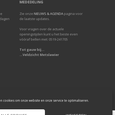
MEDEDELING
de
Zie onze
NIEUWS & AGENDA
pagina voor
 dagen
de laatste updates.
Voor vragen over de actuele
openingstijden kunt u het beste even
vóóraf bellen met: 0519-241705
Tot gauw bij...
...Veldzicht Metslawier
en cookies om onze website en onze service te optimaliseren.