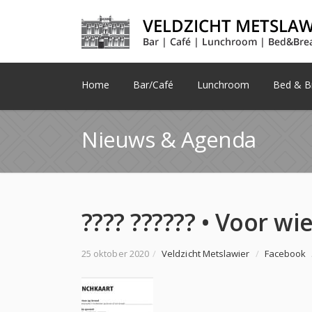
Home
Bar/Café
Lunchroom
Bed & Br
Nieuws & Agenda
25 oktober 2020
/
Veldzicht Metslawier
/
Facebook