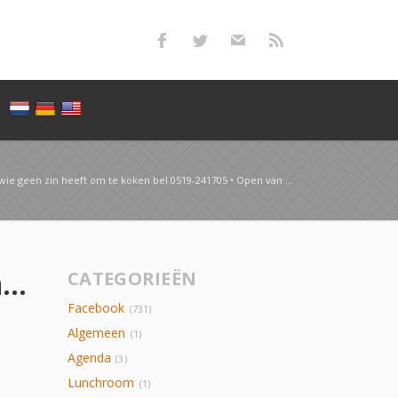
ie geen zin heeft om te koken bel 0519-241705 • Open van 17:00 -20:00 #diner…
???? ?????? • Voor wie geen zin heeft om te koken bel 0519-241705 • Open van 17:00 -20:00 #diner…
CATEGORIEËN
Facebook
(731)
Algemeen
(1)
Agenda
(3)
Lunchroom
(1)