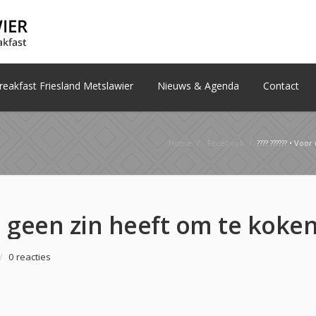
eakfast Friesland Metslawier
Nieuws & Agenda
Contact
Home
/
Facebook
/
???? ?????? • Voor w
/
0 reacties