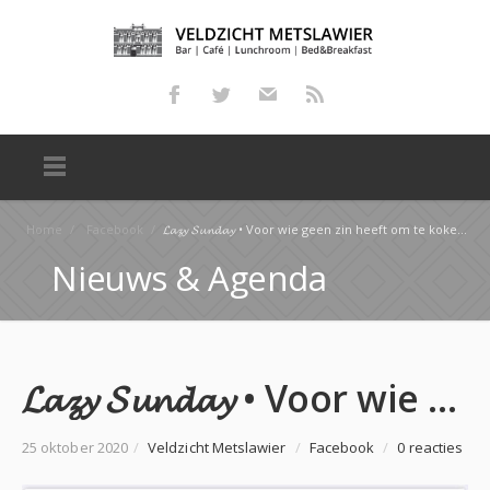
Home
/
Facebook
/
𝓛𝓪𝔃𝔂 𝓢𝓾𝓷𝓭𝓪𝔂 • Voor wie geen zin heeft om te koken bel 0519-241705 • Open van 17:00 -20:00 #diner…
Nieuws & Agenda
𝓛𝓪𝔃𝔂 𝓢𝓾𝓷𝓭𝓪𝔂 • Voor wie geen zin heeft om te koken bel 0519-241705 • Open van 17:00 -20:00 #diner…
25 oktober 2020
/
Veldzicht Metslawier
/
Facebook
/
0 reacties