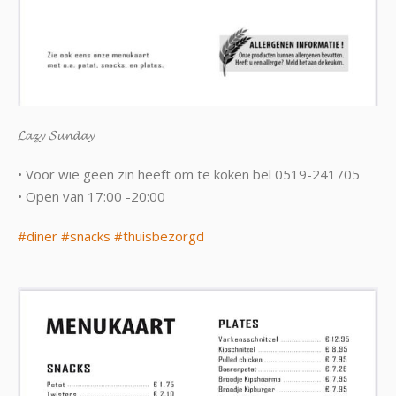
𝓛𝓪𝔃𝔂 𝓢𝓾𝓷𝓭𝓪𝔂
• Voor wie geen zin heeft om te koken bel 0519-241705
• Open van 17:00 -20:00
#diner
#snacks
#thuisbezorgd