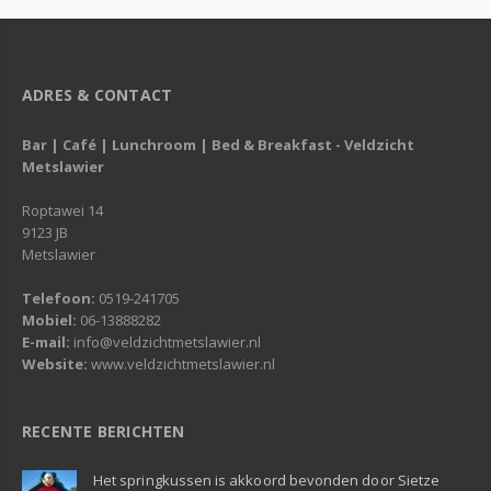
ADRES & CONTACT
Bar | Café | Lunchroom | Bed & Breakfast - Veldzicht
Metslawier
Roptawei 14
9123 JB
Metslawier
Telefoon:
0519-241705
Mobiel:
06-13888282
E-mail:
info@veldzichtmetslawier.nl
Website:
www.veldzichtmetslawier.nl
RECENTE BERICHTEN
Het springkussen is akkoord bevonden door Sietze