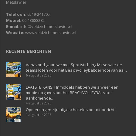
Metslawier
Telefoon:
0519-241705
Mobiel:
06-13888282
E-mail:
info@veldzichtmetslawier.nl
Website:
www.veldzichtmetslawier.nl
RECENTE BERICHTEN
Vanavond gaan we met Sportstichting Mitselwier de
teams loten voor het Beachvolleybaltoernooi van aa…
6 augustus 2026
LAATSTE KANS!!! Inmiddels hebben we alweer een
mooie opgave voor het BEACHVOLLEYBAL voor
aankomende…
4 augustus 2026
Opmerkingen zijn uitgeschakeld voor dit bericht.
1 augustus 2026