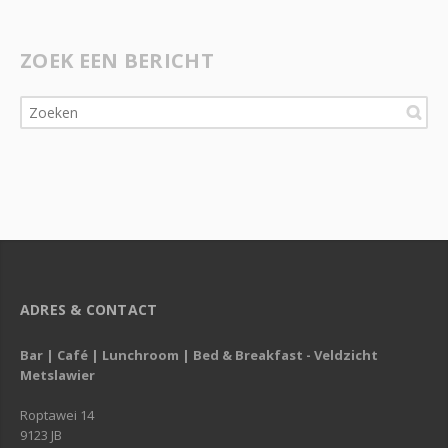
ZOEK EEN BERICHT
ADRES & CONTACT
Bar | Café | Lunchroom | Bed & Breakfast - Veldzicht
Metslawier
Roptawei 14
9123 JB