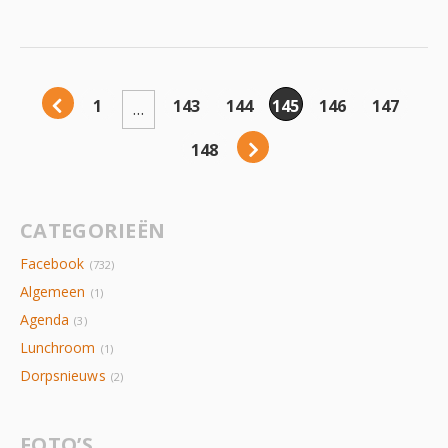
1
143
144
145
146
147
…
148
CATEGORIEËN
Facebook
(732)
Algemeen
(1)
Agenda
(3)
Lunchroom
(1)
Dorpsnieuws
(2)
FOTO’S