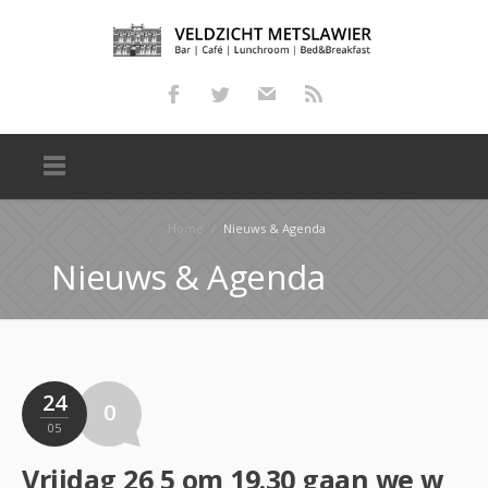
Home
/
Nieuws & Agenda
Nieuws & Agenda
24
0
05
Vrijdag 26 5 om 19.30 gaan we weer maatjassen in Cafe Veldzicht Metslawier laatste keer dus wie wil …