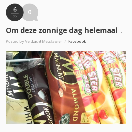
6
0
05
Om deze zonnige dag helemaal compleet te maken hebben wij vanaf vandaag weer lekkere ijsjes te koop!…
Posted by Veldzicht Metslawier
/
Facebook