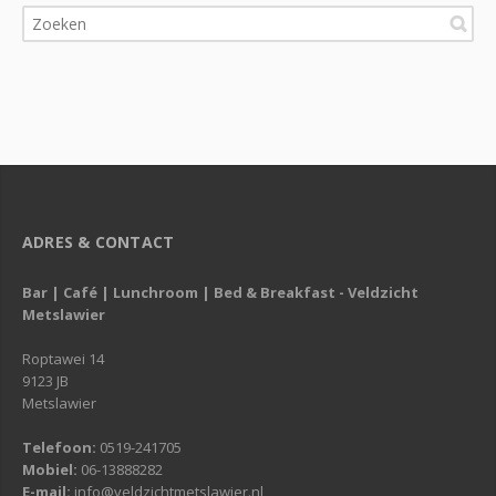
ADRES & CONTACT
Bar | Café | Lunchroom | Bed & Breakfast - Veldzicht
Metslawier
Roptawei 14
9123 JB
Metslawier
Telefoon:
0519-241705
Mobiel:
06-13888282
E-mail:
info@veldzichtmetslawier.nl