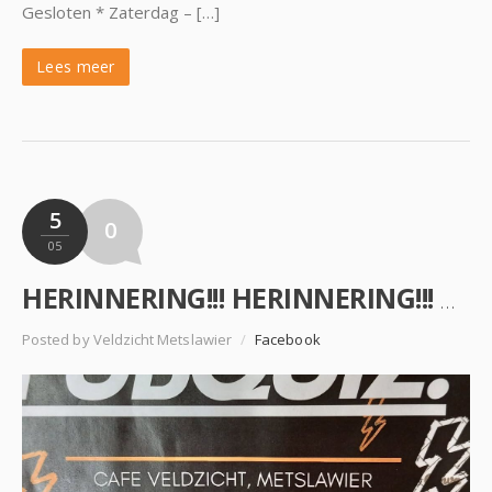
Gesloten * Zaterdag – […]
Lees meer
5
0
05
HERINNERING!!! HERINNERING!!! HERINNERING!!! Aankomende vrijdag 8 mei 2026, organiseren de World Se…
Posted by Veldzicht Metslawier
/
Facebook