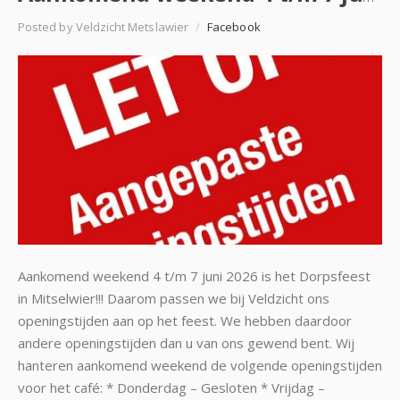
Posted by Veldzicht Metslawier
/
Facebook
Aankomend weekend 4 t/m 7 juni 2026 is het Dorpsfeest
in Mitselwier!!! Daarom passen we bij Veldzicht ons
openingstijden aan op het feest. We hebben daardoor
andere openingstijden dan u van ons gewend bent. Wij
hanteren aankomend weekend de volgende openingstijden
voor het café: * Donderdag – Gesloten * Vrijdag –