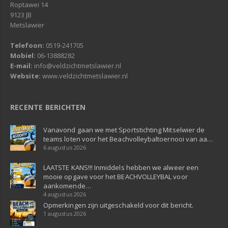
Roptawei 14
9123 JB
Metslawier
Telefoon:
0519-241705
Mobiel:
06-13888282
E-mail:
info@veldzichtmetslawier.nl
Website:
www.veldzichtmetslawier.nl
RECENTE BERICHTEN
Vanavond gaan we met Sportstichting Mitselwier de
teams loten voor het Beachvolleybaltoernooi van aa…
6 augustus 2026
LAATSTE KANS!!! Inmiddels hebben we alweer een
mooie opgave voor het BEACHVOLLEYBAL voor
aankomende…
4 augustus 2026
Opmerkingen zijn uitgeschakeld voor dit bericht.
1 augustus 2026