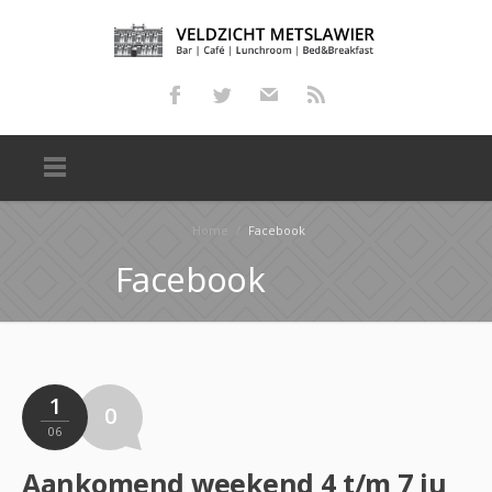
Home
/
Facebook
Facebook
1
0
06
Aankomend weekend 4 t/m 7 juni 2026 is het Dorpsfeest in Mitselwier!!! Daarom passen we bij Veldzich…