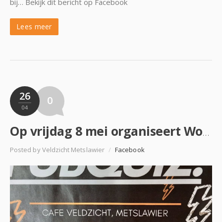
bij… Bekijk dit bericht op Facebook
Lees meer
26
0
04
Op vrijdag 8 mei organiseert World Servants een Pubquiz in Café Veldzicht Metslawier. De opbrengst v…
Posted by Veldzicht Metslawier
/
Facebook